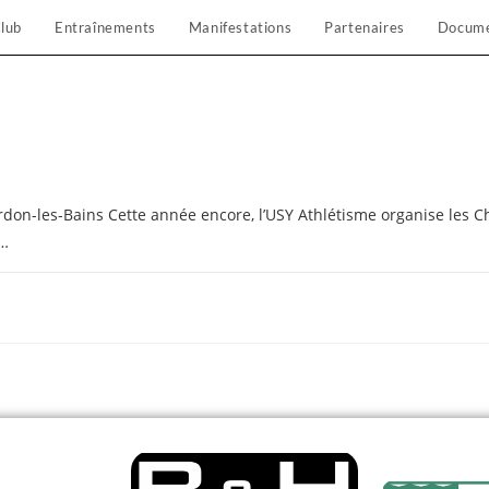
lub
Entraînements
Manifestations
Partenaires
Docum
rdon-les-Bains Cette année encore, l’USY Athlétisme organise les 
t…