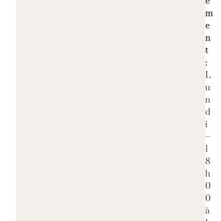
e
m
e
n
t
:
L
u
n
d
i
–
1
8
h
0
0
à