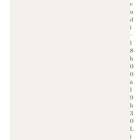
e
u
d
i
–
1
8
h
0
0
à
1
9
h
3
0
L
i