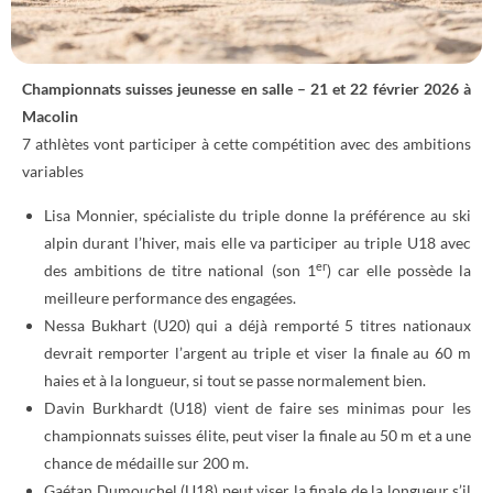
Championnats suisses jeunesse en salle – 21 et 22 février 2026 à
Macolin
7 athlètes vont participer à cette compétition avec des ambitions
variables
Lisa Monnier, spécialiste du triple donne la préférence au ski
alpin durant l’hiver, mais elle va participer au triple U18 avec
er
des ambitions de titre national (son 1
) car elle possède la
meilleure performance des engagées.
Nessa Bukhart (U20) qui a déjà remporté 5 titres nationaux
devrait remporter l’argent au triple et viser la finale au 60 m
haies et à la longueur, si tout se passe normalement bien.
Davin Burkhardt (U18) vient de faire ses minimas pour les
championnats suisses élite, peut viser la finale au 50 m et a une
chance de médaille sur 200 m.
Gaétan Dumouchel (U18) peut viser la finale de la longueur s’il