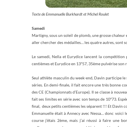
Texte de Emmanuelle Burkhardt et Michel Roulet
Samedi
Martigny, sous un soleil de plomb, une grosse chaleur 
aller chercher des médailles… les quatre autres, sont
Le samedi, Nella et Eurydice lancent la compétition 
centièmes et Eurydice en 13″57, 35ème pulvérise son 
Seul athlète masculin du week-end, Davin participe le 
séries. En demi-finale, il fait encore une très bonne c
des CE (Championnats d’Europe). Il se classe à nouveau à
fait ses limites en série avec son temps de 10″73. Espé
final, deux petits centièmes les séparent !!! Et Davin co
Emmanuelle était à Annecy avec Nessa… donc voici le ret
course j’étais 2ème, mais j’ai réussi à faire une bo