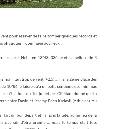
ouvent pour essayer de faire tomber quelques records et
épins physiques… dommage pour eux !
leur record. Nella en 13″43, 33ème et s’améliore de 3
s non… zut trop de vent (+2.5) … Il a la 2ème place des
ps de 10″86 le laisse qu’à un petit centième des minimas
 les sélections du 1er juillet des CE étant donné qu’il a
agarre entre Davin et Jéremy Eden Kadavil (Athle.ch). Au
fait un bon départ et j’ai pris la tête, au milieu de la
tais pas sûr d’être premier… mais le temps était top,