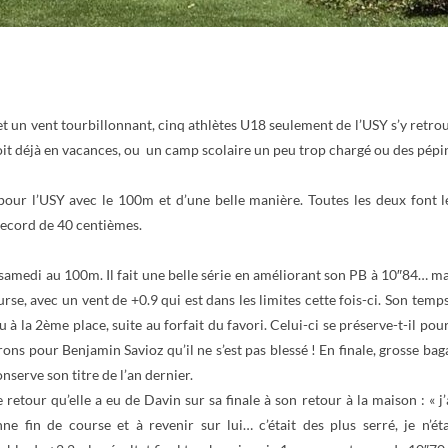
et un vent tourbillonnant, cinq athlètes U18 seulement de l’USY s’y retr
 soit déjà en vacances, ou un camp scolaire un peu trop chargé ou des p
pour l’USY avec le 100m et d’une belle manière. Toutes les deux font 
record de 40 centièmes.
samedi au 100m. Il fait une belle série en améliorant son PB à 10″84… mai
ourse, avec un vent de +0.9 qui est dans les limites cette fois-ci. Son tem
 la 2ème place, suite au forfait du favori. Celui-ci se préserve-t-il pour
rons pour Benjamin Savioz qu’il ne s’est pas blessé ! En finale, grosse b
nserve son titre de l’an dernier.
our qu’elle a eu de Davin sur sa finale à son retour à la maison : « j’ai 
nne fin de course et à revenir sur lui… c’était des plus serré, je n’é