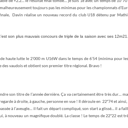
e de +2.2… le résultat final tombe… je suis 1e avec un temps de 10″70 e
s malheureusement toujours pas les minimas pour les championnats d’Eur
inale, Davin réalise un nouveau record du club U18 détenu par Mathie
c’est son plus mauvais concours de triple de la saison avec ses 12m21. 
de haute lutte le 2’000 m U16W dans le temps de 6’54 (minima pour les
 des vaudois et obtient son premier titre régional. Bravo !
ndre son titre de l’année dernière. Ça va certainement être très dur… mais 
l regarde à droite, à gauche, personne en vue ! Il déroule en 22″74 et ains
passée à l’aveugle… il fait un départ compliqué, son start a glissé… il a f
Et oui, à nouveau un magnifique doublé. La classe ! Le temps de 22″22 est 