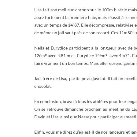
Lisa fait son meilleur chrono sur le 100m h série mais
assez fortement la première haie, mais réussit à rela
avec un temps de 14″87. Elle décompresse, relativise et s
de même un joli saut près de son record. Ces 11m50 lui
Nella et Eurydice participent à la longueur avec de 
e
e
12èm
avec 4.81 m et Eurydice 14èm
avec 4m71. Eury
faire vraiment un bon temps. Mais elle reprend gentimen
Jad, frère de Lisa, participe au javelot. Il fait un e
chocolat.
En conclusion, bravo à tous les athlètes pour leur en
On se retrouve dimanche prochain au meeting du Laus
Davin et Lisa, ainsi que Nessa pour participer au meeti
Enfin, vous me direz qu’en-est-il de nos lanceurs et la