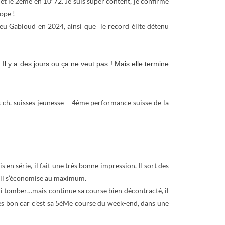
t le 2ème en 10″72. Je suis super content, je confirme
ope !
u Gabioud en 2024, ainsi que le record élite détenu
Il y a des jours ou ça ne veut pas ! Mais elle termine
 ch. suisses jeunesse – 4ème performance suisse de la
en série, il fait une très bonne impression. Il sort des
i, il s’économise au maximum.
ailli tomber…mais continue sa course bien décontracté, il
très bon car c’est sa 5èMe course du week-end, dans une