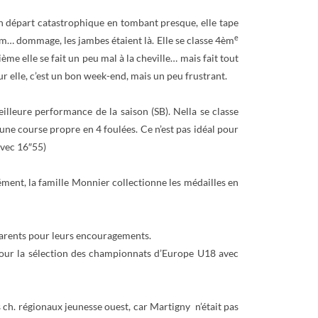
 un départ catastrophique en tombant presque, elle tape
e
um… dommage, les jambes étaient là. Elle se classe 4èm
ème elle se fait un peu mal à la cheville… mais fait tout
 elle, c’est un bon week-end, mais un peu frustrant.
lleure performance de la saison (SB). Nella se classe
ne course propre en 4 foulées. Ce n’est pas idéal pour
vec 16″55)
ément, la famille Monnier collectionne les médailles en
-parents pour leurs encouragements.
pour la sélection des championnats d’Europe U18 avec
s ch. régionaux jeunesse ouest, car Martigny n’était pas