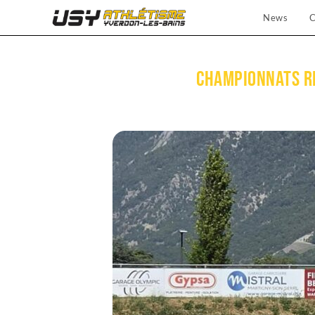
News
C
Championnats Ré