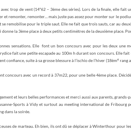
 avec trop de vent (14″62 – 3ème des séries). Lors de la finale, elle fait
ncer et remonter, remonter… mais juste pas assez pour monter sur le podi
e remobilise pour le triple saut. Elle ne fait que trois sauts, car au deuxi
 donne la 3ème place à deux petits centimètres de la deuxième place. Pour
bonnes sensations. Elle font un bon concours avec pour les deux une mei
dice fait une petite escapade au 100m h durant son concours. Elle fait u
e
t confiance, suite à sa grosse blessure à l’ischio de l’hiver (18èm
rang a
xcellent concours avec un record à 37m22, pour une belle 4ème place. Décid
gagement et leurs belles performances et merci aussi aux parents, grands
anne-Sports à Vidy et surtout au meeting international de Fribourg 
ng dans la soirée.
nceuses de marteau. Eh bien, ils ont dû se déplacer à Winterthour pour le