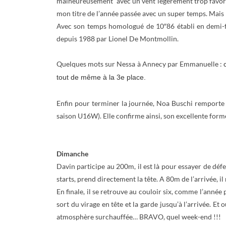
malheureusement avec un vent légèrement trop favorabl
mon titre de l’année passée avec un super temps. Mai
Avec son temps homologué de 10″86 établi en demi-f
depuis 1988 par Lionel De Montmollin.
Quelques mots sur Nessa à Annecy par Emmanuelle :
tout de même à la 3e place.
Enfin pour terminer la journée, Noa Buschi remporte 
saison U16W). Elle confirme ainsi, son excellente forme
Dimanche
Davin participe au 200m, il est là pour essayer de défe
starts, prend directement la tête. A 80m de l’arrivée, i
En finale, il se retrouve au couloir six, comme l’année 
sort du virage en tête et la garde jusqu’à l’arrivée. 
atmosphère surchauffée… BRAVO, quel week-end !!!